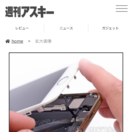
toggle
naviga
レビュー
ニュース
ガジェット
home
>
拡大画像