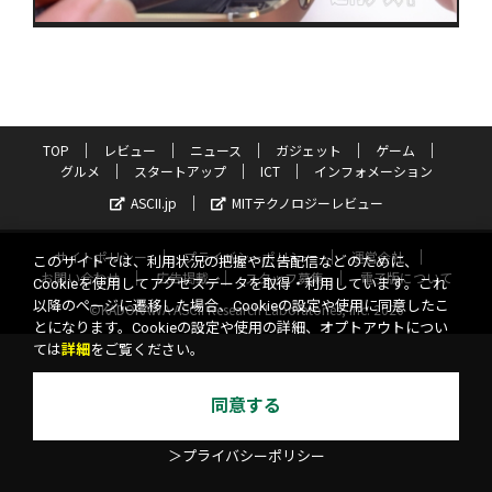
TOP
レビュー
ニュース
ガジェット
ゲーム
グルメ
スタートアップ
ICT
インフォメーション
ASCII.jp
MITテクノロジーレビュー
サイトポリシー
プライバシーポリシー
運営会社
このサイトでは、利用状況の把握や広告配信などのために、
お問い合わせ
広告掲載
スタッフ募集
電子版について
Cookieを使用してアクセスデータを取得・利用しています。これ
以降のページに遷移した場合、Cookieの設定や使用に同意したこ
©KADOKAWA ASCII Research Laboratories, Inc. 2026
とになります。Cookieの設定や使用の詳細、オプトアウトについ
ては
詳細
をご覧ください。
同意する
＞プライバシーポリシー