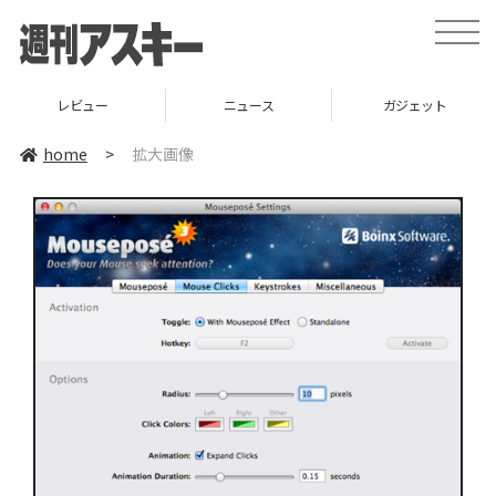
toggle
naviga
レビュー
ニュース
ガジェット
home
>
拡大画像