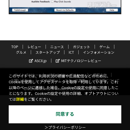
TOP
レビュー
ニュース
ガジェット
ゲーム
グルメ
スタートアップ
ICT
インフォメーション
ASCII.jp
MITテクノロジーレビュー
サイトポリシー
プライバシーポリシー
運営会社
このサイトでは、利用状況の把握や広告配信などのために、
お問い合わせ
広告掲載
スタッフ募集
電子版について
Cookieを使用してアクセスデータを取得・利用しています。これ
以降のページに遷移した場合、Cookieの設定や使用に同意したこ
©KADOKAWA ASCII Research Laboratories, Inc. 2026
とになります。Cookieの設定や使用の詳細、オプトアウトについ
ては
詳細
をご覧ください。
同意する
＞プライバシーポリシー