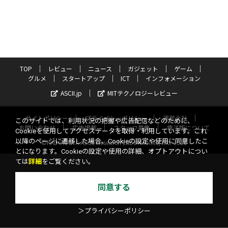
TOP
レビュー
ニュース
ガジェット
ゲーム
グルメ
スタートアップ
ICT
インフォメーション
ASCII.jp
MITテクノロジーレビュー
サイトポリシー
プライバシーポリシー
運営会社
このサイトでは、利用状況の把握や広告配信などのために、
お問い合わせ
広告掲載
スタッフ募集
電子版について
Cookieを使用してアクセスデータを取得・利用しています。これ
以降のページに遷移した場合、Cookieの設定や使用に同意したこ
©KADOKAWA ASCII Research Laboratories, Inc. 2026
とになります。Cookieの設定や使用の詳細、オプトアウトについ
ては
詳細
をご覧ください。
同意する
＞プライバシーポリシー