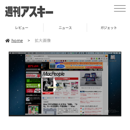
toggle
naviga
レビュー
ニュース
ガジェット
home
>
拡大画像