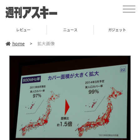
toggle
naviga
レビュー
ニュース
ガジェット
home
>
拡大画像