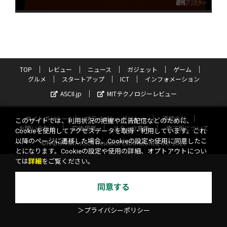
TOP
レビュー
ニュース
ガジェット
ゲーム
グルメ
スタートアップ
ICT
インフォメーション
ASCII.jp
MITテクノロジーレビュー
サイトポリシー
プライバシーポリシー
運営会社
このサイトでは、利用状況の把握や広告配信などのために、
お問い合わせ
広告掲載
スタッフ募集
電子版について
Cookieを使用してアクセスデータを取得・利用しています。これ
以降のページに遷移した場合、Cookieの設定や使用に同意したこ
©KADOKAWA ASCII Research Laboratories, Inc. 2026
とになります。Cookieの設定や使用の詳細、オプトアウトについ
ては
詳細
をご覧ください。
同意する
＞プライバシーポリシー