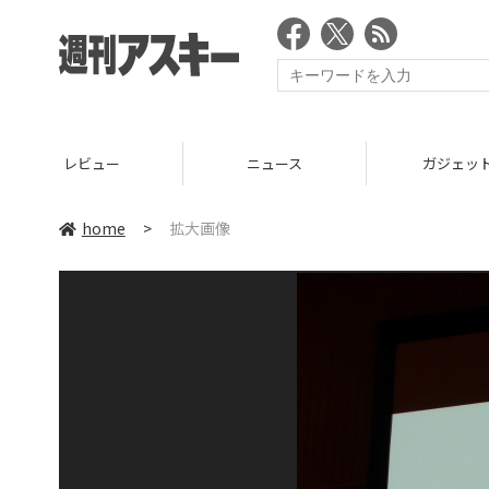
レビュー
ニュース
ガジェッ
home
>
拡大画像