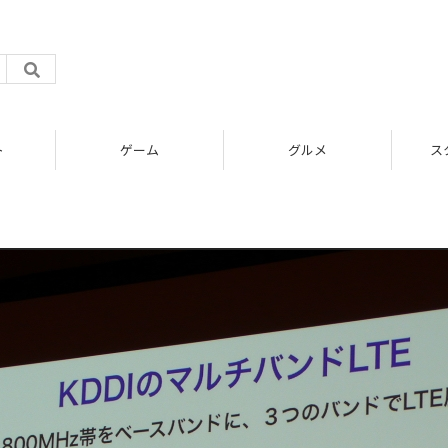
ト
ゲーム
グルメ
ス