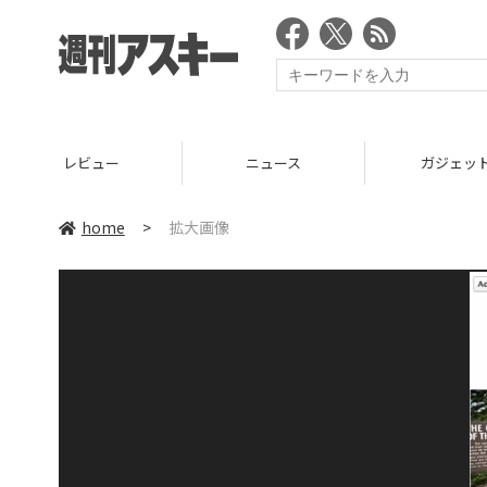
レビュー
ニュース
ガジェッ
home
>
拡大画像