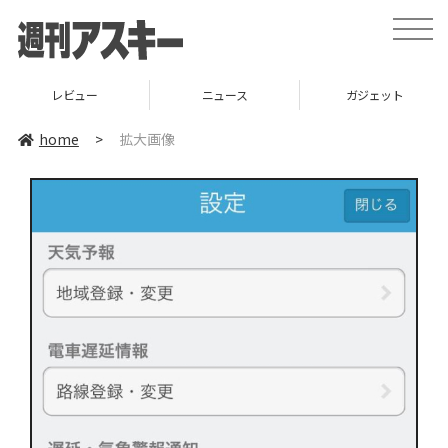
toggle
naviga
レビュー
ニュース
ガジェット
home
>
拡大画像