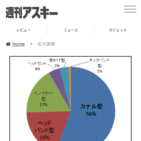
toggle
naviga
レビュー
ニュース
ガジェット
home
>
拡大画像