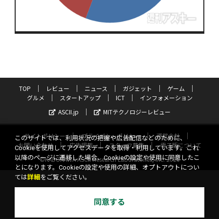
TOP
レビュー
ニュース
ガジェット
ゲーム
グルメ
スタートアップ
ICT
インフォメーション
ASCII.jp
MITテクノロジーレビュー
サイトポリシー
プライバシーポリシー
運営会社
このサイトでは、利用状況の把握や広告配信などのために、
お問い合わせ
広告掲載
スタッフ募集
電子版について
Cookieを使用してアクセスデータを取得・利用しています。これ
以降のページに遷移した場合、Cookieの設定や使用に同意したこ
©KADOKAWA ASCII Research Laboratories, Inc. 2026
とになります。Cookieの設定や使用の詳細、オプトアウトについ
ては
詳細
をご覧ください。
同意する