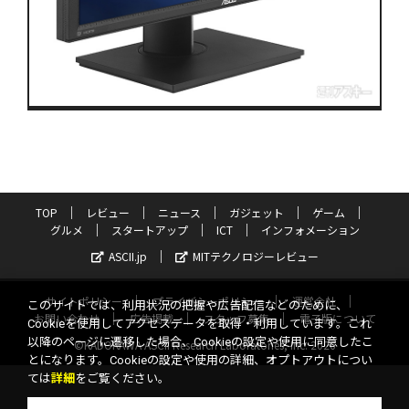
TOP
レビュー
ニュース
ガジェット
ゲーム
グルメ
スタートアップ
ICT
インフォメーション
ASCII.jp
MITテクノロジーレビュー
サイトポリシー
プライバシーポリシー
運営会社
このサイトでは、利用状況の把握や広告配信などのために、
お問い合わせ
広告掲載
スタッフ募集
電子版について
Cookieを使用してアクセスデータを取得・利用しています。これ
以降のページに遷移した場合、Cookieの設定や使用に同意したこ
©KADOKAWA ASCII Research Laboratories, Inc. 2026
とになります。Cookieの設定や使用の詳細、オプトアウトについ
ては
詳細
をご覧ください。