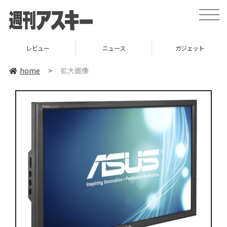
toggle
naviga
レビュー
ニュース
ガジェット
home
>
拡大画像