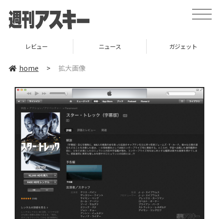
toggle
naviga
レビュー
ニュース
ガジェット
home
>
拡大画像