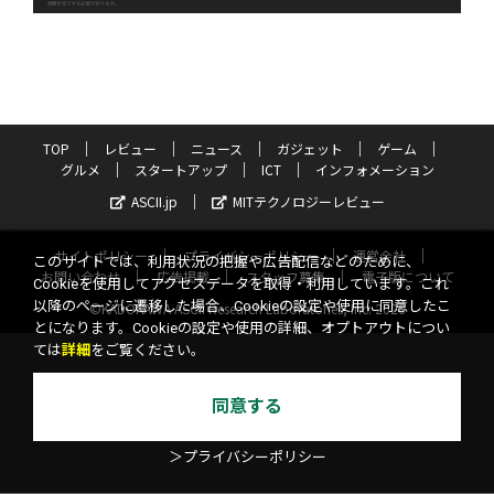
TOP
レビュー
ニュース
ガジェット
ゲーム
グルメ
スタートアップ
ICT
インフォメーション
ASCII.jp
MITテクノロジーレビュー
サイトポリシー
プライバシーポリシー
運営会社
このサイトでは、利用状況の把握や広告配信などのために、
お問い合わせ
広告掲載
スタッフ募集
電子版について
Cookieを使用してアクセスデータを取得・利用しています。これ
以降のページに遷移した場合、Cookieの設定や使用に同意したこ
©KADOKAWA ASCII Research Laboratories, Inc. 2026
とになります。Cookieの設定や使用の詳細、オプトアウトについ
ては
詳細
をご覧ください。
同意する
＞プライバシーポリシー