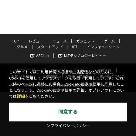
TOP
レビュー
ニュース
ガジェット
ゲーム
グルメ
スタートアップ
ICT
インフォメーション
ASCII.jp
MITテクノロジーレビュー
サイトポリシー
プライバシーポリシー
運営会社
このサイトでは、利用状況の把握や広告配信などのために、
お問い合わせ
広告掲載
スタッフ募集
電子版について
Cookieを使用してアクセスデータを取得・利用しています。これ
以降のページに遷移した場合、Cookieの設定や使用に同意したこ
©KADOKAWA ASCII Research Laboratories, Inc. 2026
とになります。Cookieの設定や使用の詳細、オプトアウトについ
ては
詳細
をご覧ください。
同意する
＞プライバシーポリシー