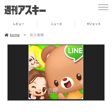
toggle
naviga
レビュー
ニュース
ガジェット
home
>
拡大画像