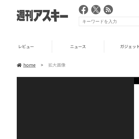
レビュー
ニュース
ガジェッ
home
>
拡大画像