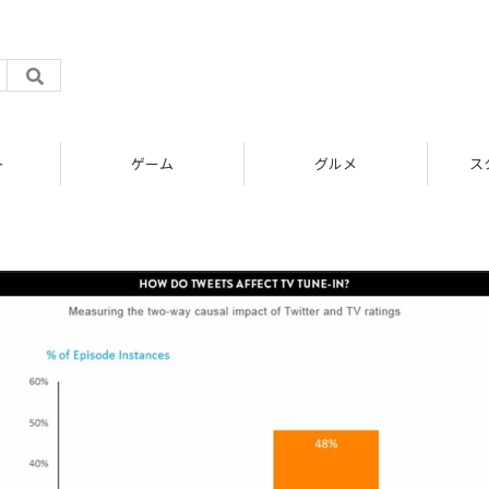
ト
ゲーム
グルメ
ス