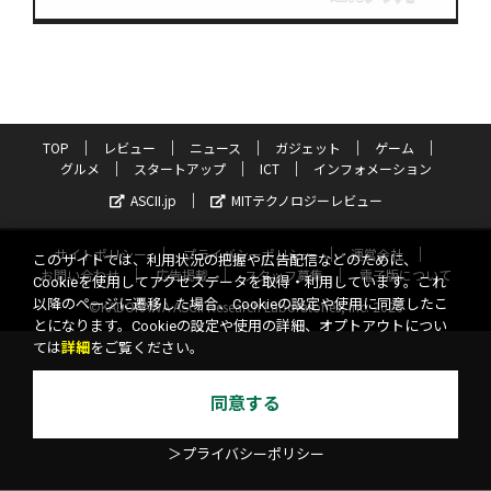
TOP
レビュー
ニュース
ガジェット
ゲーム
グルメ
スタートアップ
ICT
インフォメーション
ASCII.jp
MITテクノロジーレビュー
サイトポリシー
プライバシーポリシー
運営会社
このサイトでは、利用状況の把握や広告配信などのために、
お問い合わせ
広告掲載
スタッフ募集
電子版について
Cookieを使用してアクセスデータを取得・利用しています。これ
以降のページに遷移した場合、Cookieの設定や使用に同意したこ
©KADOKAWA ASCII Research Laboratories, Inc. 2026
とになります。Cookieの設定や使用の詳細、オプトアウトについ
ては
詳細
をご覧ください。
同意する
＞プライバシーポリシー