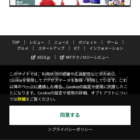
TOP
レビュー
ニュース
ガジェット
ゲーム
グルメ
スタートアップ
ICT
インフォメーション
ASCII.jp
MITテクノロジーレビュー
サイトポリシー
プライバシーポリシー
運営会社
このサイトでは、利用状況の把握や広告配信などのために、
お問い合わせ
広告掲載
スタッフ募集
電子版について
Cookieを使用してアクセスデータを取得・利用しています。これ
以降のページに遷移した場合、Cookieの設定や使用に同意したこ
©KADOKAWA ASCII Research Laboratories, Inc. 2026
とになります。Cookieの設定や使用の詳細、オプトアウトについ
ては
詳細
をご覧ください。
同意する
＞プライバシーポリシー