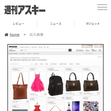
toggle
naviga
レビュー
ニュース
ガジェット
home
>
拡大画像