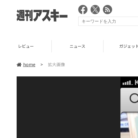
レビュー
ニュース
ガジェッ
home
>
拡大画像