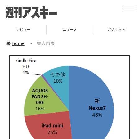
toggle
naviga
レビュー
ニュース
ガジェット
home
>
拡大画像