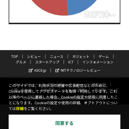
TOP
レビュー
ニュース
ガジェット
ゲーム
グルメ
スタートアップ
ICT
インフォメーション
ASCII.jp
MITテクノロジーレビュー
サイトポリシー
プライバシーポリシー
運営会社
このサイトでは、利用状況の把握や広告配信などのために、
お問い合わせ
広告掲載
スタッフ募集
電子版について
Cookieを使用してアクセスデータを取得・利用しています。これ
以降のページに遷移した場合、Cookieの設定や使用に同意したこ
©KADOKAWA ASCII Research Laboratories, Inc. 2026
とになります。Cookieの設定や使用の詳細、オプトアウトについ
ては
詳細
をご覧ください。
同意する