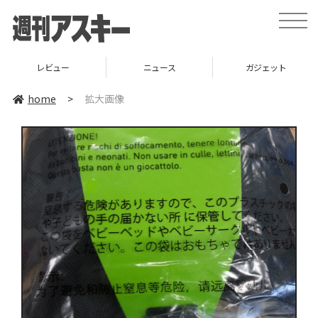
toggle
naviga
レビュー
ニュース
ガジェット
home
>
拡大画像