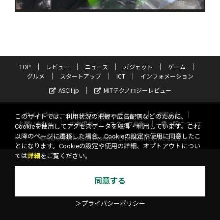
TOP
レビュー
ニュース
ガジェット
ゲーム
グルメ
スタートアップ
ICT
インフォメーション
ASCII.jp
MITテクノロジーレビュー
サイトポリシー
プライバシーポリシー
運営会社
このサイトでは、利用状況の把握や広告配信などのために、
お問い合わせ
広告掲載
スタッフ募集
電子版について
Cookieを使用してアクセスデータを取得・利用しています。これ
以降のページに遷移した場合、Cookieの設定や使用に同意したこ
©KADOKAWA ASCII Research Laboratories, Inc. 2026
とになります。Cookieの設定や使用の詳細、オプトアウトについ
ては
詳細
をご覧ください。
同意する
＞プライバシーポリシー