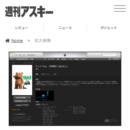
toggle
naviga
レビュー
ニュース
ガジェット
home
>
拡大画像