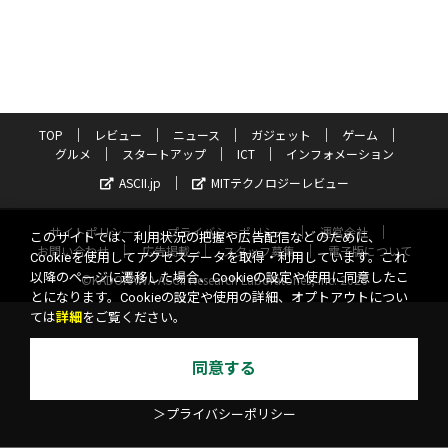
TOP
レビュー
ニュース
ガジェット
ゲーム
グルメ
スタートアップ
ICT
インフォメーション
ASCII.jp
MITテクノロジーレビュー
サイトポリシー
プライバシーポリシー
運営会社
このサイトでは、利用状況の把握や広告配信などのために、
お問い合わせ
広告掲載
スタッフ募集
電子版について
Cookieを使用してアクセスデータを取得・利用しています。これ
以降のページに遷移した場合、Cookieの設定や使用に同意したこ
©KADOKAWA ASCII Research Laboratories, Inc. 2026
とになります。Cookieの設定や使用の詳細、オプトアウトについ
ては
詳細
をご覧ください。
同意する
＞プライバシーポリシー