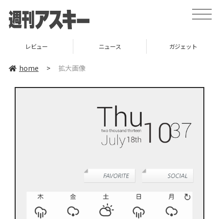
toggle
naviga
レビュー
ニュース
ガジェット
home
>
拡大画像