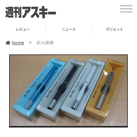
toggle
naviga
レビュー
ニュース
ガジェット
home
>
拡大画像