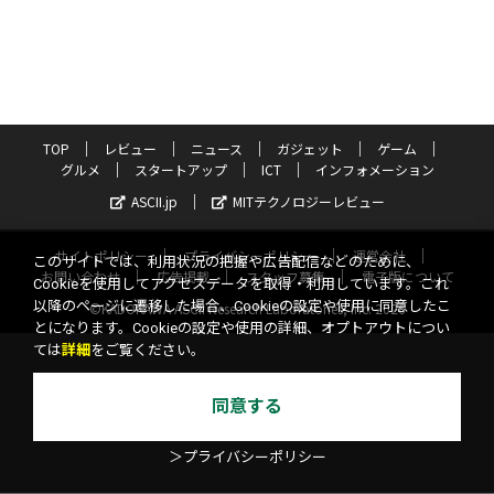
TOP
レビュー
ニュース
ガジェット
ゲーム
グルメ
スタートアップ
ICT
インフォメーション
ASCII.jp
MITテクノロジーレビュー
サイトポリシー
プライバシーポリシー
運営会社
このサイトでは、利用状況の把握や広告配信などのために、
お問い合わせ
広告掲載
スタッフ募集
電子版について
Cookieを使用してアクセスデータを取得・利用しています。これ
以降のページに遷移した場合、Cookieの設定や使用に同意したこ
©KADOKAWA ASCII Research Laboratories, Inc. 2026
とになります。Cookieの設定や使用の詳細、オプトアウトについ
ては
詳細
をご覧ください。
同意する
＞プライバシーポリシー