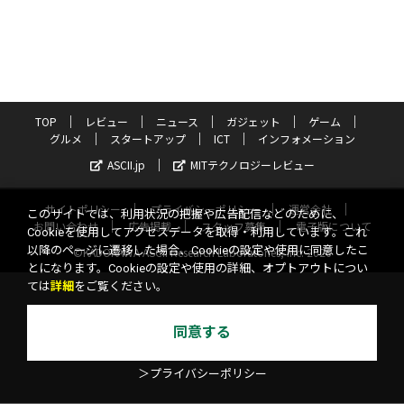
TOP
レビュー
ニュース
ガジェット
ゲーム
グルメ
スタートアップ
ICT
インフォメーション
ASCII.jp
MITテクノロジーレビュー
サイトポリシー
プライバシーポリシー
運営会社
このサイトでは、利用状況の把握や広告配信などのために、
お問い合わせ
広告掲載
スタッフ募集
電子版について
Cookieを使用してアクセスデータを取得・利用しています。これ
以降のページに遷移した場合、Cookieの設定や使用に同意したこ
©KADOKAWA ASCII Research Laboratories, Inc. 2026
とになります。Cookieの設定や使用の詳細、オプトアウトについ
ては
詳細
をご覧ください。
同意する
＞プライバシーポリシー