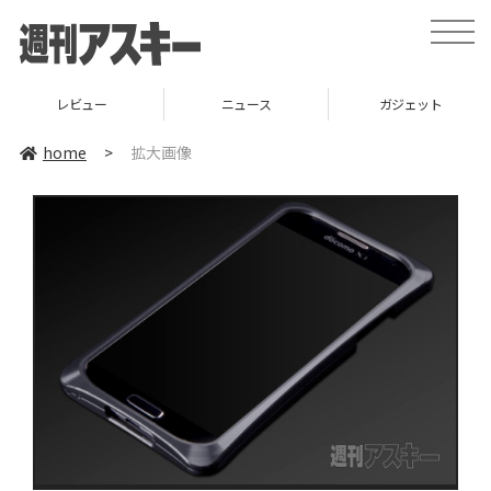
toggle
naviga
レビュー
ニュース
ガジェット
home
>
拡大画像