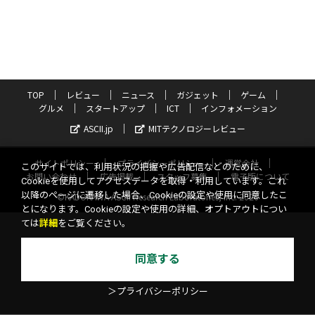
TOP
レビュー
ニュース
ガジェット
ゲーム
グルメ
スタートアップ
ICT
インフォメーション
ASCII.jp
MITテクノロジーレビュー
サイトポリシー
プライバシーポリシー
運営会社
このサイトでは、利用状況の把握や広告配信などのために、
お問い合わせ
広告掲載
スタッフ募集
電子版について
Cookieを使用してアクセスデータを取得・利用しています。これ
以降のページに遷移した場合、Cookieの設定や使用に同意したこ
©KADOKAWA ASCII Research Laboratories, Inc. 2026
とになります。Cookieの設定や使用の詳細、オプトアウトについ
ては
詳細
をご覧ください。
同意する
＞プライバシーポリシー