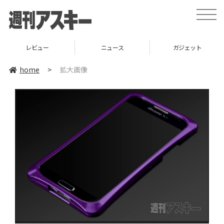
toggle
naviga
レビュー
ニュース
ガジェット
home
>
拡大画像