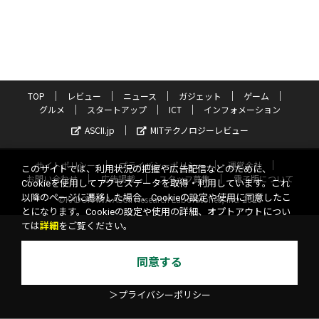
TOP
レビュー
ニュース
ガジェット
ゲーム
グルメ
スタートアップ
ICT
インフォメーション
ASCII.jp
MITテクノロジーレビュー
サイトポリシー
プライバシーポリシー
運営会社
このサイトでは、利用状況の把握や広告配信などのために、
お問い合わせ
広告掲載
スタッフ募集
電子版について
Cookieを使用してアクセスデータを取得・利用しています。これ
以降のページに遷移した場合、Cookieの設定や使用に同意したこ
©KADOKAWA ASCII Research Laboratories, Inc. 2026
とになります。Cookieの設定や使用の詳細、オプトアウトについ
ては
詳細
をご覧ください。
同意する
＞プライバシーポリシー