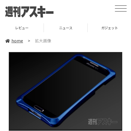
toggle
naviga
レビュー
ニュース
ガジェット
home
>
拡大画像