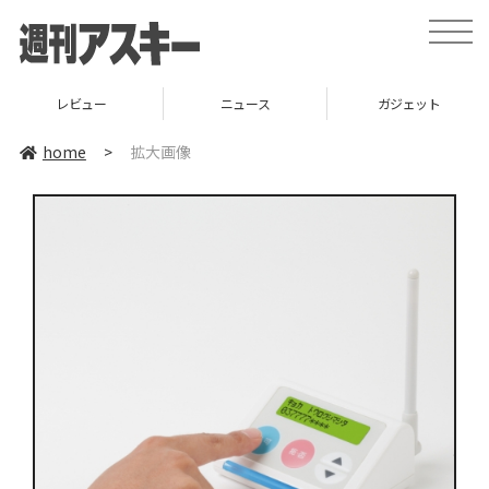
toggle
naviga
レビュー
ニュース
ガジェット
home
>
拡大画像