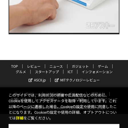
TOP
レビュー
ニュース
ガジェット
ゲーム
グルメ
スタートアップ
ICT
インフォメーション
ASCII.jp
MITテクノロジーレビュー
サイトポリシー
プライバシーポリシー
運営会社
このサイトでは、利用状況の把握や広告配信などのために、
お問い合わせ
広告掲載
スタッフ募集
電子版について
Cookieを使用してアクセスデータを取得・利用しています。これ
以降のページに遷移した場合、Cookieの設定や使用に同意したこ
©KADOKAWA ASCII Research Laboratories, Inc. 2026
とになります。Cookieの設定や使用の詳細、オプトアウトについ
ては
詳細
をご覧ください。