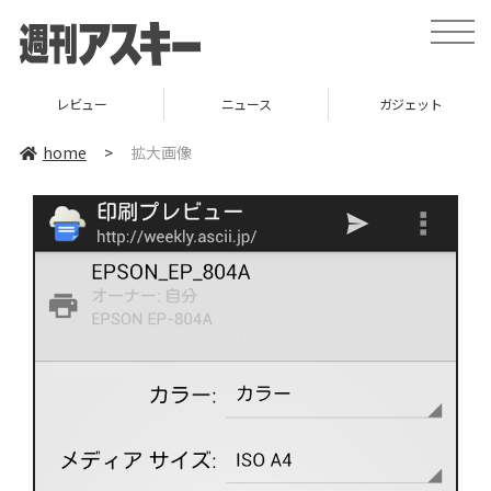
toggle
naviga
レビュー
ニュース
ガジェット
home
>
拡大画像