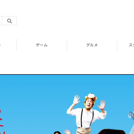
ト
ゲーム
グルメ
ス