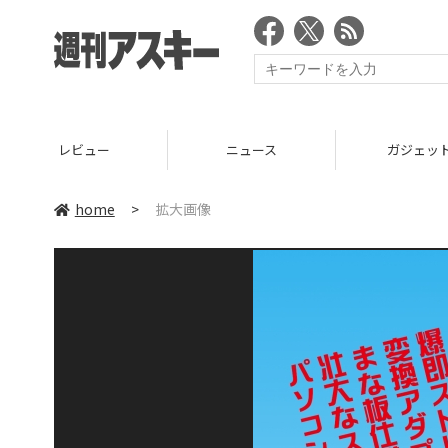
レビュー
ニュース
ガジェッ
home
>
拡大画像