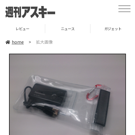
toggle
naviga
レビュー
ニュース
ガジェット
home
>
拡大画像