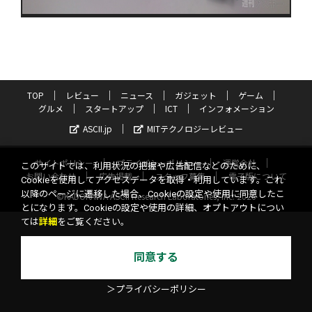
TOP
レビュー
ニュース
ガジェット
ゲーム
グルメ
スタートアップ
ICT
インフォメーション
ASCII.jp
MITテクノロジーレビュー
サイトポリシー
プライバシーポリシー
運営会社
このサイトでは、利用状況の把握や広告配信などのために、
お問い合わせ
広告掲載
スタッフ募集
電子版について
Cookieを使用してアクセスデータを取得・利用しています。これ
以降のページに遷移した場合、Cookieの設定や使用に同意したこ
©KADOKAWA ASCII Research Laboratories, Inc. 2026
とになります。Cookieの設定や使用の詳細、オプトアウトについ
ては
詳細
をご覧ください。
同意する
＞プライバシーポリシー