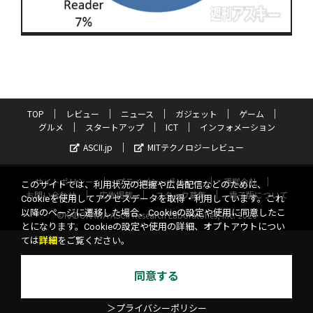
TOP
レビュー
ニュース
ガジェット
ゲーム
グルメ
スタートアップ
ICT
インフォメーション
ASCII.jp
MITテクノロジーレビュー
サイトポリシー
プライバシーポリシー
運営会社
このサイトでは、利用状況の把握や広告配信などのために、
お問い合わせ
広告掲載
スタッフ募集
電子版について
Cookieを使用してアクセスデータを取得・利用しています。これ
以降のページに遷移した場合、Cookieの設定や使用に同意したこ
©KADOKAWA ASCII Research Laboratories, Inc. 2026
とになります。Cookieの設定や使用の詳細、オプトアウトについ
ては
詳細
をご覧ください。
同意する
＞プライバシーポリシー