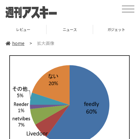
toggle
naviga
レビュー
ニュース
ガジェット
home
>
拡大画像