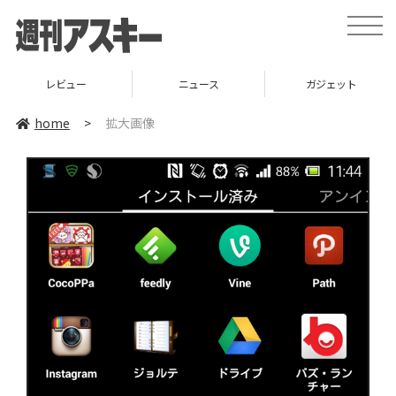
toggle
naviga
レビュー
ニュース
ガジェット
home
>
拡大画像