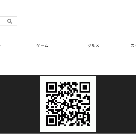
ト
ゲーム
グルメ
ス