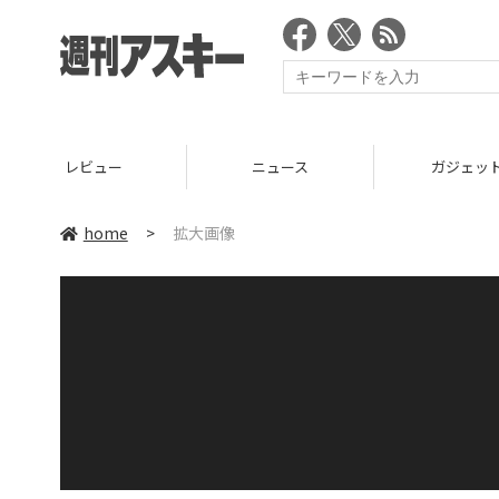
レビュー
ニュース
ガジェッ
home
>
拡大画像