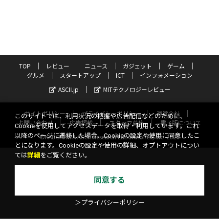
TOP
レビュー
ニュース
ガジェット
ゲーム
グルメ
スタートアップ
ICT
インフォメーション
ASCII.jp
MITテクノロジーレビュー
サイトポリシー
プライバシーポリシー
運営会社
このサイトでは、利用状況の把握や広告配信などのために、
お問い合わせ
広告掲載
スタッフ募集
電子版について
Cookieを使用してアクセスデータを取得・利用しています。これ
以降のページに遷移した場合、Cookieの設定や使用に同意したこ
©KADOKAWA ASCII Research Laboratories, Inc. 2026
とになります。Cookieの設定や使用の詳細、オプトアウトについ
ては
詳細
をご覧ください。
同意する
＞プライバシーポリシー