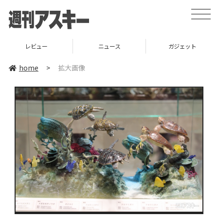
toggle
naviga
レビュー
ニュース
ガジェット
home
>
拡大画像