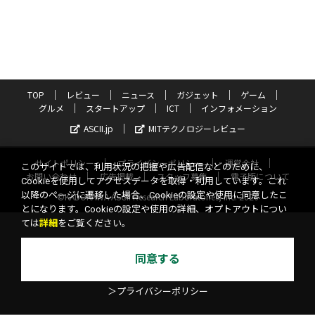
TOP
レビュー
ニュース
ガジェット
ゲーム
グルメ
スタートアップ
ICT
インフォメーション
ASCII.jp
MITテクノロジーレビュー
サイトポリシー
プライバシーポリシー
運営会社
このサイトでは、利用状況の把握や広告配信などのために、
お問い合わせ
広告掲載
スタッフ募集
電子版について
Cookieを使用してアクセスデータを取得・利用しています。これ
以降のページに遷移した場合、Cookieの設定や使用に同意したこ
©KADOKAWA ASCII Research Laboratories, Inc. 2026
とになります。Cookieの設定や使用の詳細、オプトアウトについ
ては
詳細
をご覧ください。
同意する
＞プライバシーポリシー