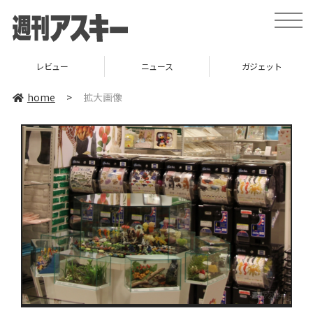
toggle
naviga
レビュー
ニュース
ガジェット
home
>
拡大画像