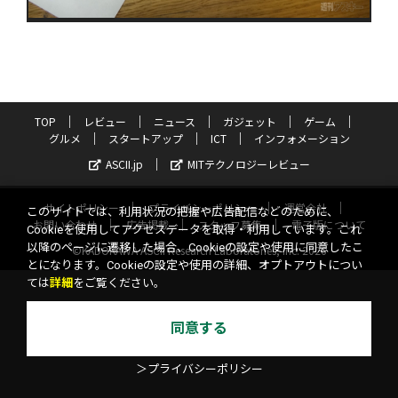
TOP
レビュー
ニュース
ガジェット
ゲーム
グルメ
スタートアップ
ICT
インフォメーション
ASCII.jp
MITテクノロジーレビュー
サイトポリシー
プライバシーポリシー
運営会社
このサイトでは、利用状況の把握や広告配信などのために、
お問い合わせ
広告掲載
スタッフ募集
電子版について
Cookieを使用してアクセスデータを取得・利用しています。これ
以降のページに遷移した場合、Cookieの設定や使用に同意したこ
©KADOKAWA ASCII Research Laboratories, Inc. 2026
とになります。Cookieの設定や使用の詳細、オプトアウトについ
ては
詳細
をご覧ください。
同意する
＞プライバシーポリシー