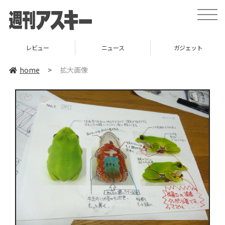
toggle
naviga
レビュー
ニュース
ガジェット
home
>
拡大画像