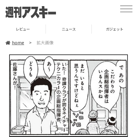
toggle
naviga
レビュー
ニュース
ガジェット
home
>
拡大画像