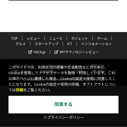
TOP
レビュー
ニュース
ガジェット
ゲーム
グルメ
スタートアップ
ICT
インフォメーション
ASCII.jp
MITテクノロジーレビュー
サイトポリシー
プライバシーポリシー
運営会社
このサイトでは、利用状況の把握や広告配信などのために、
お問い合わせ
広告掲載
スタッフ募集
電子版について
Cookieを使用してアクセスデータを取得・利用しています。これ
以降のページに遷移した場合、Cookieの設定や使用に同意したこ
©KADOKAWA ASCII Research Laboratories, Inc. 2026
とになります。Cookieの設定や使用の詳細、オプトアウトについ
ては
詳細
をご覧ください。
同意する
＞プライバシーポリシー