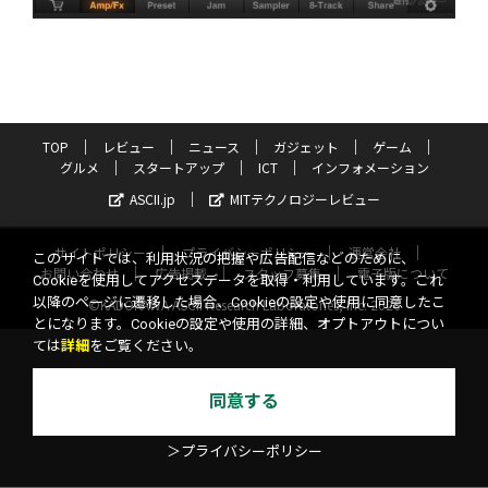
TOP
レビュー
ニュース
ガジェット
ゲーム
グルメ
スタートアップ
ICT
インフォメーション
ASCII.jp
MITテクノロジーレビュー
サイトポリシー
プライバシーポリシー
運営会社
このサイトでは、利用状況の把握や広告配信などのために、
お問い合わせ
広告掲載
スタッフ募集
電子版について
Cookieを使用してアクセスデータを取得・利用しています。これ
以降のページに遷移した場合、Cookieの設定や使用に同意したこ
©KADOKAWA ASCII Research Laboratories, Inc. 2026
とになります。Cookieの設定や使用の詳細、オプトアウトについ
ては
詳細
をご覧ください。
同意する
＞プライバシーポリシー