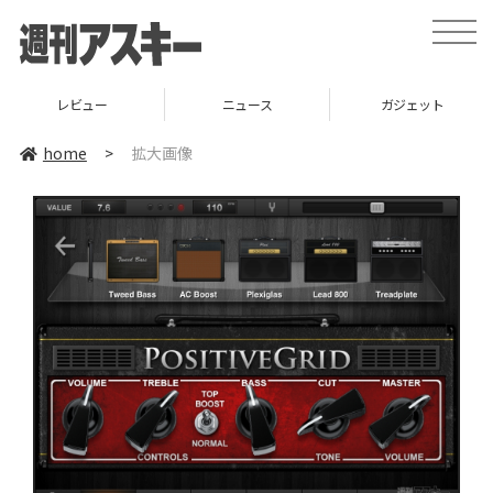
toggle
naviga
レビュー
ニュース
ガジェット
home
>
拡大画像