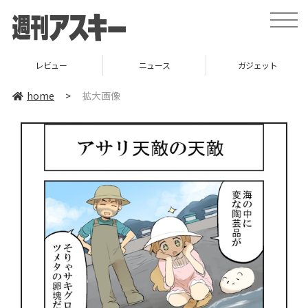
toggle
naviga
レビュー
ニュース
ガジェット
home
>
拡大画像