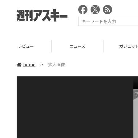
レビュー
ニュース
ガジェッ
home
>
拡大画像