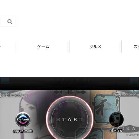
ト
ゲーム
グルメ
ス