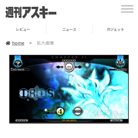
toggle
naviga
レビュー
ニュース
ガジェット
home
>
拡大画像