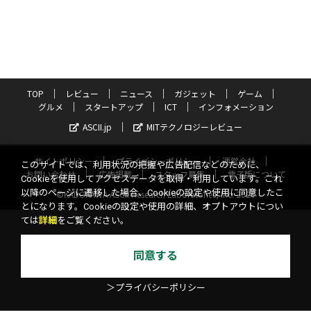
TOP
レビュー
ニュース
ガジェット
ゲーム
グルメ
スタートアップ
ICT
インフォメーション
ASCII.jp
MITテクノロジーレビュー
サイトポリシー
プライバシーポリシー
運営会社
このサイトでは、利用状況の把握や広告配信などのために、
お問い合わせ
広告掲載
スタッフ募集
電子版について
Cookieを使用してアクセスデータを取得・利用しています。これ
以降のページに遷移した場合、Cookieの設定や使用に同意したこ
©KADOKAWA ASCII Research Laboratories, Inc. 2026
とになります。Cookieの設定や使用の詳細、オプトアウトについ
ては
詳細
をご覧ください。
同意する
＞プライバシーポリシー