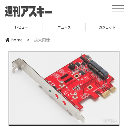
toggle
naviga
レビュー
ニュース
ガジェット
home
>
拡大画像