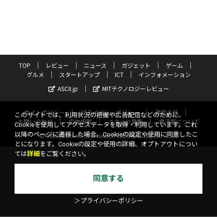
TOP
レビュー
ニュース
ガジェット
ゲーム
グルメ
スタートアップ
ICT
インフォメーション
ASCII.jp
MITテクノロジーレビュー
サイトポリシー
プライバシーポリシー
運営会社
このサイトでは、利用状況の把握や広告配信などのために、
お問い合わせ
広告掲載
スタッフ募集
電子版について
Cookieを使用してアクセスデータを取得・利用しています。これ
以降のページに遷移した場合、Cookieの設定や使用に同意したこ
©KADOKAWA ASCII Research Laboratories, Inc. 2026
とになります。Cookieの設定や使用の詳細、オプトアウトについ
ては
詳細
をご覧ください。
同意する
＞プライバシーポリシー