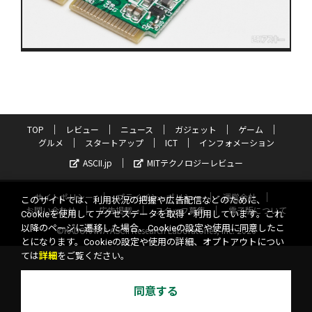
TOP
レビュー
ニュース
ガジェット
ゲーム
グルメ
スタートアップ
ICT
インフォメーション
ASCII.jp
MITテクノロジーレビュー
サイトポリシー
プライバシーポリシー
運営会社
このサイトでは、利用状況の把握や広告配信などのために、
お問い合わせ
広告掲載
スタッフ募集
電子版について
Cookieを使用してアクセスデータを取得・利用しています。これ
以降のページに遷移した場合、Cookieの設定や使用に同意したこ
©KADOKAWA ASCII Research Laboratories, Inc. 2026
とになります。Cookieの設定や使用の詳細、オプトアウトについ
ては
詳細
をご覧ください。
同意する