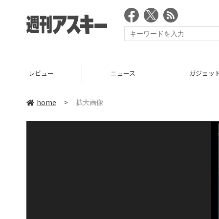
レビュー
ニュース
ガジェッ
home
>
拡大画像