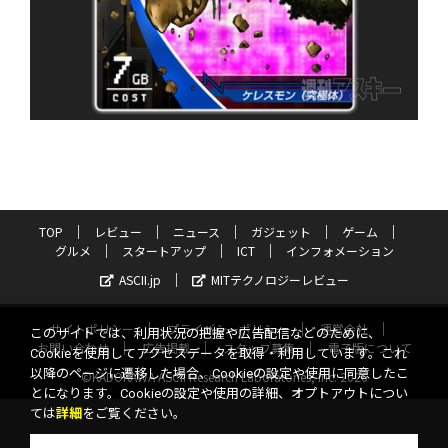
TOP
レビュー
ニュース
ガジェット
ゲーム
グルメ
スタートアップ
ICT
インフォメーション
ASCII.jp
MITテクノロジーレビュー
サイトポリシー
プライバシーポリシー
運営会社
このサイトでは、利用状況の把握や広告配信などのために、
お問い合わせ
広告掲載
スタッフ募集
電子版について
Cookieを使用してアクセスデータを取得・利用しています。これ
以降のページに遷移した場合、Cookieの設定や使用に同意したこ
©KADOKAWA ASCII Research Laboratories, Inc. 2026
とになります。Cookieの設定や使用の詳細、オプトアウトについ
ては
詳細
をご覧ください。