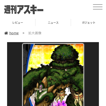
toggle
naviga
レビュー
ニュース
ガジェット
home
>
拡大画像