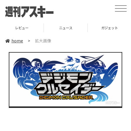
toggle
naviga
レビュー
ニュース
ガジェット
home
>
拡大画像