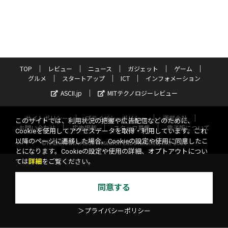
TOP
レビュー
ニュース
ガジェット
ゲーム
グルメ
スタートアップ
ICT
インフォメーション
ASCII.jp
MITテクノロジーレビュー
サイトポリシー
プライバシーポリシー
運営会社
このサイトでは、利用状況の把握や広告配信などのために、
お問い合わせ
広告掲載
スタッフ募集
電子版について
Cookieを使用してアクセスデータを取得・利用しています。これ
以降のページに遷移した場合、Cookieの設定や使用に同意したこ
©KADOKAWA ASCII Research Laboratories, Inc. 2026
とになります。Cookieの設定や使用の詳細、オプトアウトについ
ては
詳細
をご覧ください。
同意する
＞プライバシーポリシー