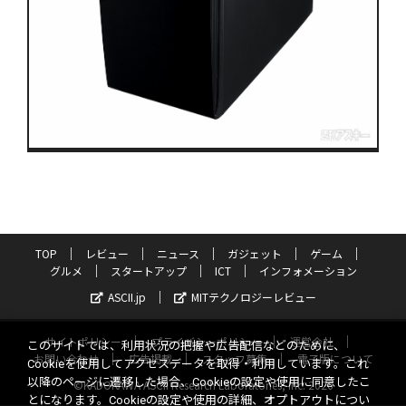
TOP
レビュー
ニュース
ガジェット
ゲーム
グルメ
スタートアップ
ICT
インフォメーション
ASCII.jp
MITテクノロジーレビュー
サイトポリシー
プライバシーポリシー
運営会社
このサイトでは、利用状況の把握や広告配信などのために、
お問い合わせ
広告掲載
スタッフ募集
電子版について
Cookieを使用してアクセスデータを取得・利用しています。これ
以降のページに遷移した場合、Cookieの設定や使用に同意したこ
©KADOKAWA ASCII Research Laboratories, Inc. 2026
とになります。Cookieの設定や使用の詳細、オプトアウトについ