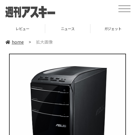
toggle
naviga
レビュー
ニュース
ガジェット
home
>
拡大画像