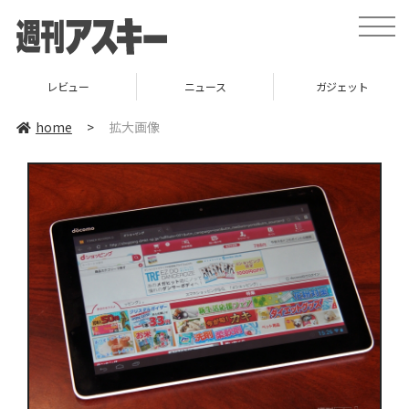
toggle
naviga
レビュー
ニュース
ガジェット
home
>
拡大画像