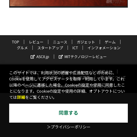
TOP
レビュー
ニュース
ガジェット
ゲーム
グルメ
スタートアップ
ICT
インフォメーション
ASCII.jp
MITテクノロジーレビュー
サイトポリシー
プライバシーポリシー
運営会社
このサイトでは、利用状況の把握や広告配信などのために、
お問い合わせ
広告掲載
スタッフ募集
電子版について
Cookieを使用してアクセスデータを取得・利用しています。これ
以降のページに遷移した場合、Cookieの設定や使用に同意したこ
©KADOKAWA ASCII Research Laboratories, Inc. 2026
とになります。Cookieの設定や使用の詳細、オプトアウトについ
ては
詳細
をご覧ください。
同意する
＞プライバシーポリシー