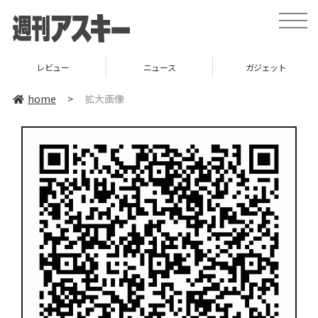
toggle
naviga
レビュー
ニュース
ガジェット
home
>
拡大画像