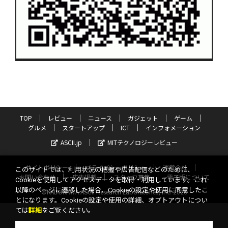
TOP
レビュー
ニュース
ガジェット
ゲーム
グルメ
スタートアップ
ICT
インフォメーション
ASCII.jp
MITテクノロジーレビュー
サイトポリシー
プライバシーポリシー
運営会社
このサイトでは、利用状況の把握や広告配信などのために、
お問い合わせ
広告掲載
スタッフ募集
電子版について
Cookieを使用してアクセスデータを取得・利用しています。これ
以降のページに遷移した場合、Cookieの設定や使用に同意したこ
©KADOKAWA ASCII Research Laboratories, Inc. 2026
とになります。Cookieの設定や使用の詳細、オプトアウトについ
ては
詳細
をご覧ください。