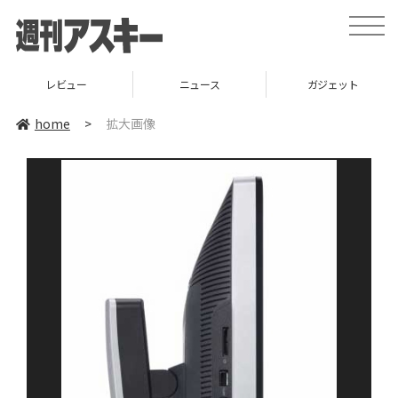
toggle
naviga
レビュー
ニュース
ガジェット
home
>
拡大画像