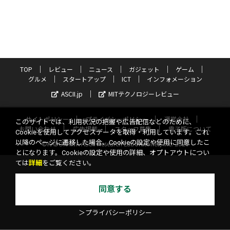
TOP
レビュー
ニュース
ガジェット
ゲーム
グルメ
スタートアップ
ICT
インフォメーション
ASCII.jp
MITテクノロジーレビュー
サイトポリシー
プライバシーポリシー
運営会社
このサイトでは、利用状況の把握や広告配信などのために、
お問い合わせ
広告掲載
スタッフ募集
電子版について
Cookieを使用してアクセスデータを取得・利用しています。これ
以降のページに遷移した場合、Cookieの設定や使用に同意したこ
©KADOKAWA ASCII Research Laboratories, Inc. 2026
とになります。Cookieの設定や使用の詳細、オプトアウトについ
ては
詳細
をご覧ください。
同意する
＞プライバシーポリシー