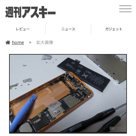
toggle
naviga
レビュー
ニュース
ガジェット
home
>
拡大画像