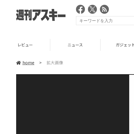
レビュー
ニュース
ガジェッ
home
>
拡大画像