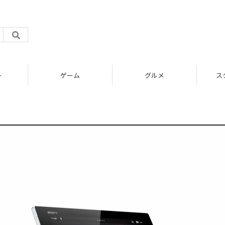
ト
ゲーム
グルメ
ス