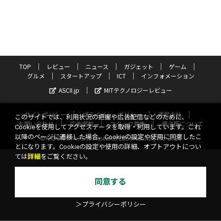
TOP
レビュー
ニュース
ガジェット
ゲーム
グルメ
スタートアップ
ICT
インフォメーション
ASCII.jp
MITテクノロジーレビュー
サイトポリシー
プライバシーポリシー
運営会社
このサイトでは、利用状況の把握や広告配信などのために、
お問い合わせ
広告掲載
スタッフ募集
電子版について
Cookieを使用してアクセスデータを取得・利用しています。これ
以降のページに遷移した場合、Cookieの設定や使用に同意したこ
©KADOKAWA ASCII Research Laboratories, Inc. 2026
とになります。Cookieの設定や使用の詳細、オプトアウトについ
ては
詳細
をご覧ください。
同意する
＞プライバシーポリシー