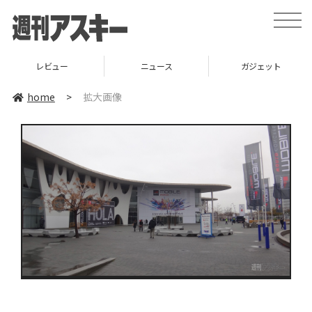
toggle
naviga
レビュー
ニュース
ガジェット
home
>
拡大画像